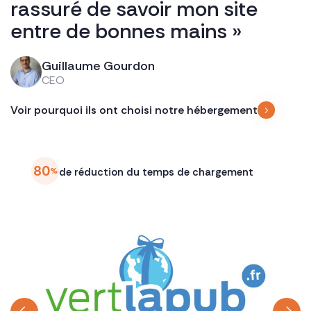
rassuré de savoir mon site
G
entre de bonnes mains »
f
Guillaume Gourdon
CEO
S
Voir pourquoi ils ont choisi notre hébergement
R
C
V
80
%
de réduction du temps de chargement