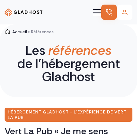
Accueil
»
Références
Hébergement
Les
références
Nos autres offres
de l’hébergement
Nos références
Nous connaître
Gladhost
Blog
HÉBERGEMENT GLADHOST - L'EXPÉRIENCE DE VERT
LA PUB
Vert La Pub « Je me sens
T