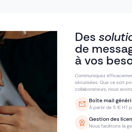
Des
soluti
de messag
à vos beso
Communiquez efficacement
sécurisées. Que ce soit p
collaborateurs, nous avons 
Boîte mail génér
À partir de 5 € HT 
Gestion des lice
Nous facilitons la ge