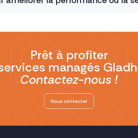
r améliorer la performance ou la sé
Prêt à profiter
services managés Gladh
Contactez-nous !
Nous contacter