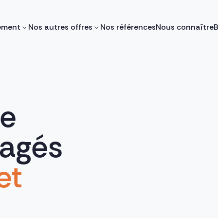
ement
Nos autres offres
Nos références
Nous connaître
B
de
nagés
et