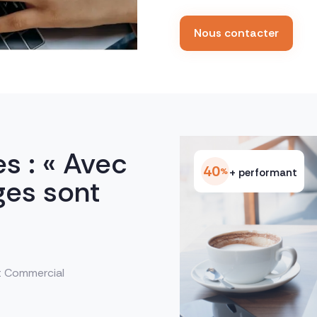
Nous contacter
s : « Avec
40
%
+ performant
ges sont
t Commercial