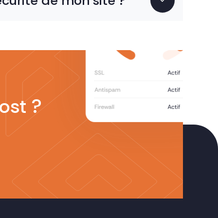
curité de mon site ?
ost ?