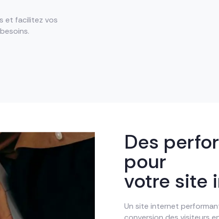
 et facilitez vos
besoins.
Des perf
pour
votre site 
Un site internet performan
conversion des visiteurs e