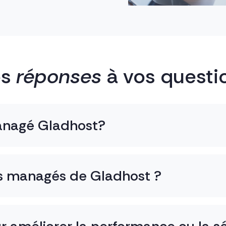
os
réponses
à vos questi
anagé Gladhost?
ces managés de Gladhost ?