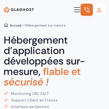
Accueil
»
Hébergement sur mesure
Hébergement
Hébergement
Nos autres offres
d’application
Nos références
Nous connaître
développées sur-
Blog
mesure,
fiable et
sécurisé !
Monitoring URL 24/7
Support Client en France
Interface de Gestion