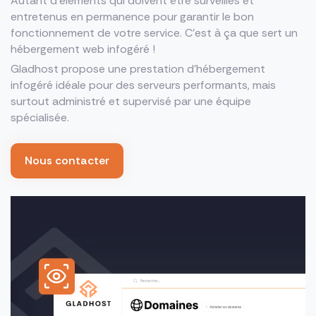
Autant d’éléments qui doivent être surveillés et
entretenus en permanence pour garantir le bon
fonctionnement de votre service. C’est à ça que sert un
hébergement web infogéré !
Gladhost propose une prestation d’hébergement
infogéré idéale pour des serveurs performants, mais
surtout administré et supervisé par une équipe
spécialisée.
Nous contacter