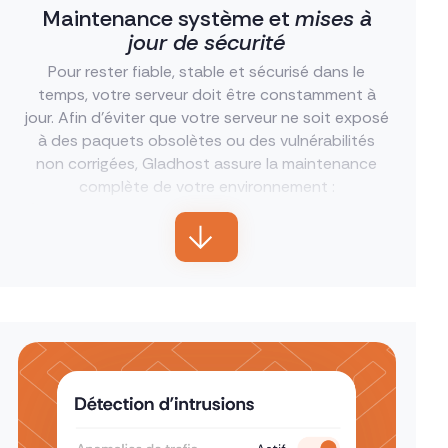
Maintenance système et
mises à
jour de sécurité
Pour rester fiable, stable et sécurisé dans le
temps, votre serveur doit être constamment à
jour. Afin d’éviter que votre serveur ne soit exposé
à des paquets obsolètes ou des vulnérabilités
non corrigées, Gladhost assure la maintenance
complète de votre environnement :
système d’exploitation
correctifs de sécurité
accès SSH
versions et paramètres PHP
services web comme Nginx ou Apache
composants critiques de la stack