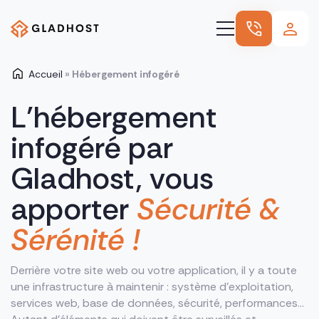
Accueil
»
Hébergement infogéré
Hébergement
L’hébergement
Nos autres offres
infogéré par
Nos références
Nous connaître
Gladhost, vous
Blog
apporter
Sécurité &
Sérénité !
Derrière votre site web ou votre application, il y a toute
une infrastructure à maintenir : système d’exploitation,
services web, base de données, sécurité, performances…