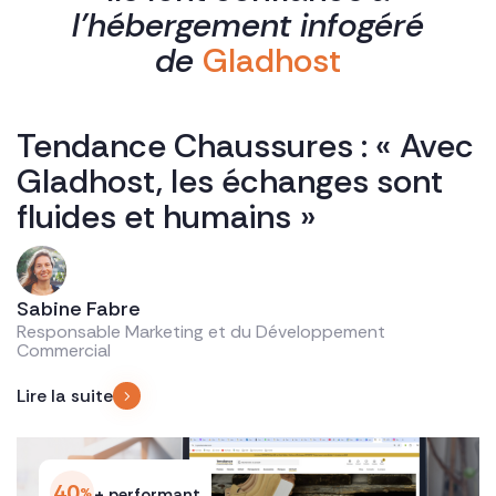
l’hébergement infogéré
de
Gladhost
Tendance Chaussures : « Avec
V
Gladhost, les échanges sont
r
fluides et humains »
e
Sabine Fabre
Responsable Marketing et du Développement
Li
Commercial
Lire la suite
40
%
+ performant