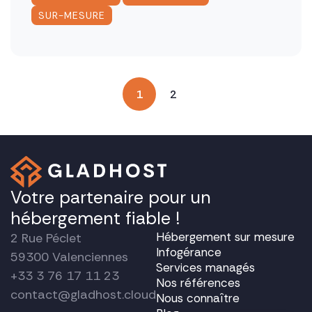
SUR-MESURE
Pagination
1
2
des
publications
Votre partenaire pour un
hébergement fiable !
Hébergement sur mesure
2 Rue Péclet
Infogérance
59300 Valenciennes
Services managés
+33 3 76 17 11 23
Nos références
contact@gladhost.cloud
Nous connaître