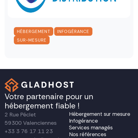
,
,
HÉBERGEMENT
INFOGÉRANCE
SUR-MESURE
Votre partenaire pour un
hébergement fiable !
Hébergement sur mesure
2 Rue Péclet
Infogérance
59300 Valenciennes
Services managés
+33 3 76 17 11 23
Nos références