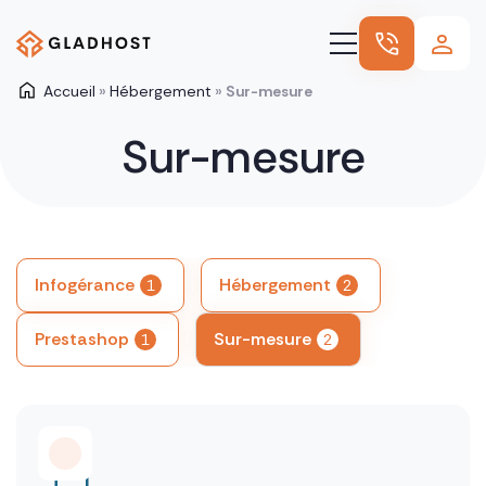
Accueil
»
Hébergement
»
Sur-mesure
Hébergement
Sur-mesure
Nos autres offres
Nos références
Nous connaître
Infogérance
Hébergement
1
2
Blog
Prestashop
Sur-mesure
1
2