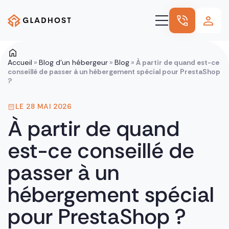
Hébergement
Accueil
»
Blog d’un hébergeur
»
Blog
»
À partir de quand est-ce
conseillé de passer à un hébergement spécial pour PrestaShop
Nos autres offres
?
Nos références
LE 28 MAI 2026
Nous connaître
À partir de quand
Blog
est-ce conseillé de
passer à un
hébergement spécial
pour PrestaShop ?