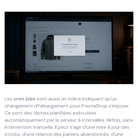
Les
cron jobs
sont aussi un indice indiquant qu’un
changement d’hébergement pour PrestaShop s’impose.
Ce sont des tâches planifiées exécutées
automatiquement par le serveur à intervalles définis, sans
intervention manuelle. Il peut s’agir d’une mise à jour des
stocks, d’une relance des paniers abandonnés, d’une