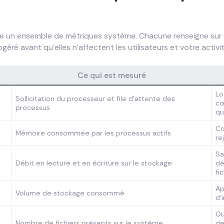
 un ensemble de métriques système. Chacune renseigne sur un
éré avant qu’elles n’affectent les utilisateurs et votre activit
Ce qui est mesuré
Lo
Sollicitation du processeur et file d’attente des
cœ
processus
qu
Co
Mémoire consommée par les processus actifs
re
Sa
Débit en lecture et en écriture sur le stockage
dé
fi
Ap
Volume de stockage consommé
d’
Qu
Nombre de fichiers présents sur le système
de