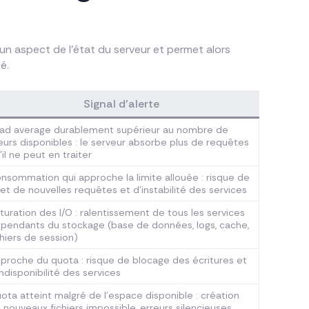
 aspect de l’état du serveur et permet alors
é.
Signal d’alerte
ad average durablement supérieur au nombre de
urs disponibles : le serveur absorbe plus de requêtes
’il ne peut en traiter
nsommation qui approche la limite allouée : risque de
jet de nouvelles requêtes et d’instabilité des services
turation des I/O : ralentissement de tous les services
pendants du stockage (base de données, logs, cache,
chiers de session)
proche du quota : risque de blocage des écritures et
indisponibilité des services
ota atteint malgré de l’espace disponible : création
 nouveaux fichiers impossible, erreurs silencieuses