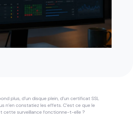
ond plus, d’un disque plein, d’un certificat SSL
s n’en constatiez les effets. C’est ce que le
t cette surveillance fonctionne-t-elle ?