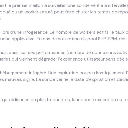
est le premier maillon à surveiller. Une sonde vérifie à interva
oqué ou un worker saturé peut faire chuter les temps de rép
é.
e lors d’une infogérance. Le nombre de workers actifs, le taux
ouche applicative. En cas de saturation du pool PHP-FPM, des 
é mais aussi sur ses performances (nombre de connexions activ
es qui viennent dégrader l’expérience utilisateur sans déclenc
un hébergement infogéré. Une expiration coupe drastiquement l
ès mauvais signe. La sonde vérifie la date d’expiration et dé
ent quotidiennes ou plus fréquentes, leur bonne exécution est