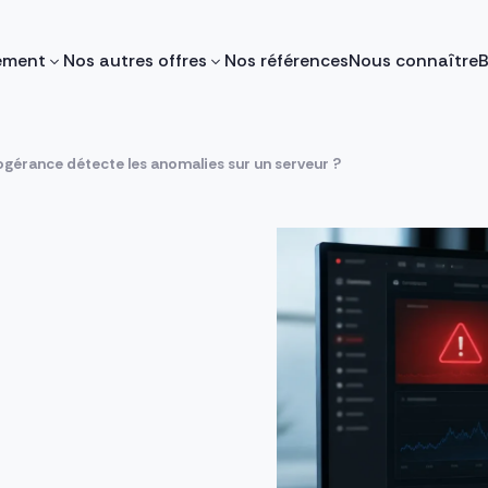
ement
Nos autres offres
Nos références
Nous connaître
B
gérance détecte les anomalies sur un serveur ?