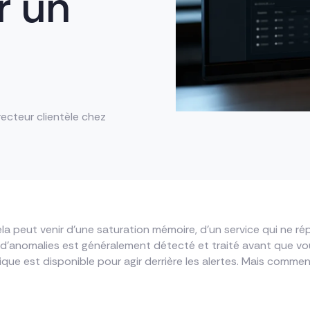
r un
recteur clientèle chez
la peut venir d’une saturation mémoire, d’un service qui ne rép
 d’anomalies est généralement détecté et traité avant que vou
ue est disponible pour agir derrière les alertes. Mais commen