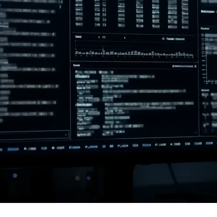
géré et
pes de
et un
affecter