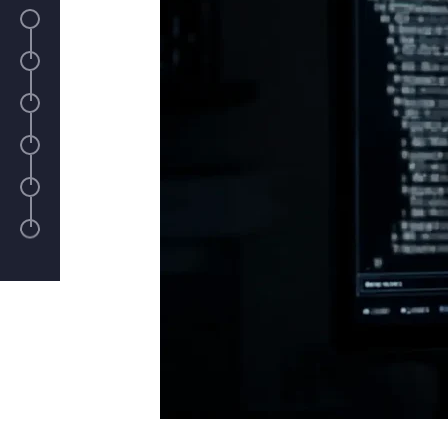
Quelle est la différence entre un hébergement info
un hébergement managé ?
Les sauvegardes font-elles partie du périmètre
d’infogérance ?
Un hébergement infogéré convient-il à tous les ty
sites ?
Un hébergement infogéré protège-t-il contre les
attaques DDoS ?
Quelle est la différence entre un monitoring passif 
monitoring actif ?
Un incident sur le serveur d’un autre client peut-il 
mon hébergement infogéré ?