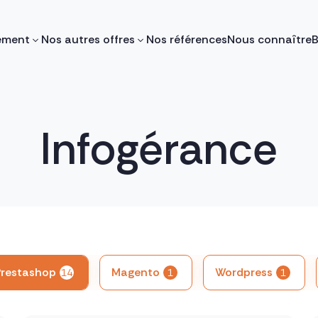
ement
Nos autres offres
Nos références
Nous connaître
B
Infogérance
Prestashop
Magento
Wordpress
14
1
1