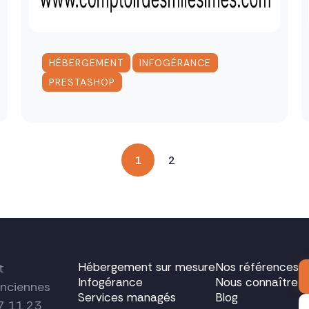
,
,
HÉBERGEMENT
INFOGÉRANCE
PRESTASHOP
1
2
Hébergement sur mesure
Nos références
t
Infogérance
Nous connaître
nciennes
Services managés
Blog
7 11 23