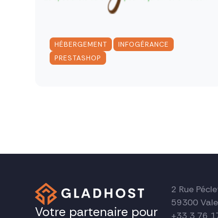
,
,
HÉBERGEMENT
INFOGÉRANCE
PRESTASHOP
Pagination
des
publications
2 Rue Pécle
59300 Vale
Votre partenaire pour
+33 3 76 1